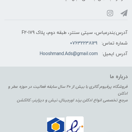
آدرس:بندرعباس، سیتی سنتر، طبقه دوم، پلاک F2-179
شماره تماس:
07632238129
آدرس ایمیل:
Hooshmand.Ads@gmail.com
درباره ما
فروشگاه پرفیوم گالری با بیش از 20 سال سابقه فعالیت در حوزه عطر و
ادکلن
مرجع تخصصی انواع ادکلن برند اورجینال، نیش و دیزاینر، کالکشن