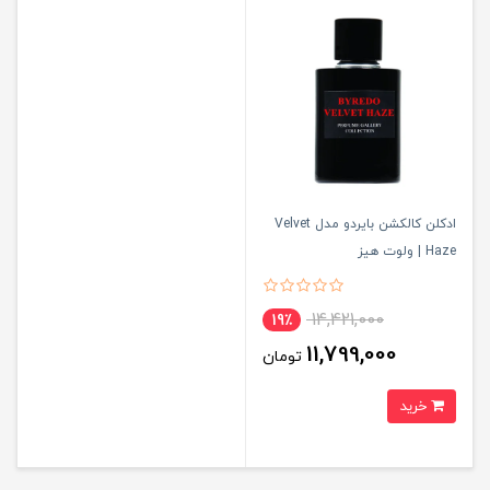
ادکلن کالکشن بایردو مدل Velvet
Haze | ولوت هیز
14,421,000
19٪
11,799,000
تومان
خرید