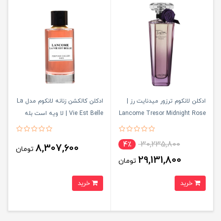
ادکلن لانکوم ترزور میدنایت رز |
ادکلن کالکشن زنانه لانکوم مدل La
Lancome Tresor Midnight Rose
Vie Est Belle | لا ویه است بله
75ml
30,235,800
4٪
8,307,600
تومان
29,131,800
تومان
خرید
خرید