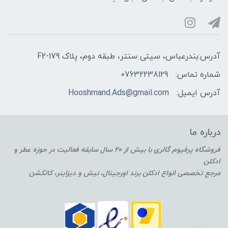
آدرس:بندرعباس، سیتی سنتر، طبقه دوم، پلاک F2-179
شماره تماس:
07632238129
آدرس ایمیل:
Hooshmand.Ads@gmail.com
درباره ما
فروشگاه پرفیوم گالری با بیش از 20 سال سابقه فعالیت در حوزه عطر و
ادکلن
مرجع تخصصی انواع ادکلن برند اورجینال، نیش و دیزاینر، کالکشن