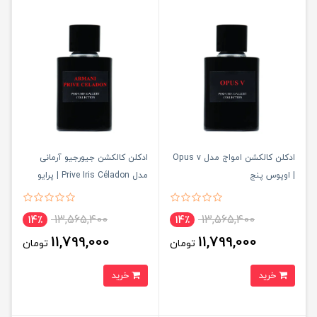
ادکلن کالکشن امواج مدل Opus v
ادکلن کالکشن جیورجیو آرمانی
| اوپوس پنج
مدل Prive Iris Céladon | پرایو
ایریس سلادون
13,565,400
13,565,400
14٪
14٪
11,799,000
11,799,000
تومان
تومان
خرید
خرید