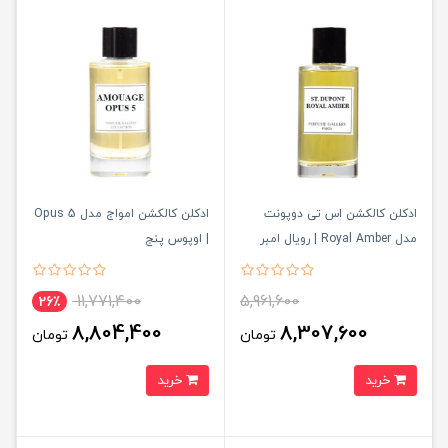
ادکلن کالکشن اس تی دوپونت
ادکلن کالکشن امواج مدل Opus 5
مدل Royal Amber | رویال امبر
| اوپوس پنج
11,771,400
5,961,600
26٪
8,804,400
8,307,600
تومان
تومان
خرید
خرید