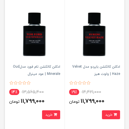
ادکلن کالکشن بایردو مدل Velvet
ادکلن کالکشن تام فورد مدلOud
Haze | ولوت هیز
Minerale | عود مینرال
13,565,400
14,421,000
14٪
19٪
11,799,000
11,799,000
تومان
تومان
خرید
خرید