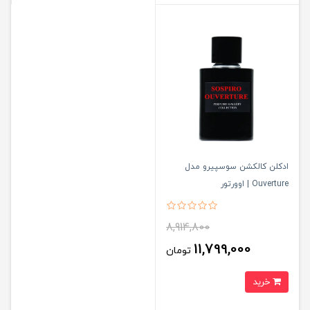
ادکلن کالکشن سوسپیرو مدل
Ouverture | اوورتور
8,914,800
11,799,000
تومان
خرید