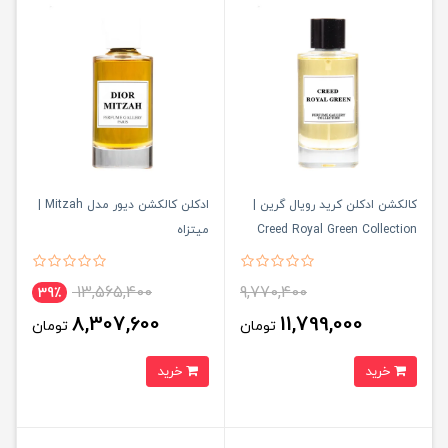
کالکشن ادکلن کرید رویال گرین |
ادکلن کالکشن دیور مدل Mitzah |
Creed Royal Green Collection
میتزاه
13,565,400
9,770,400
39٪
8,307,600
11,799,000
تومان
تومان
خرید
خرید