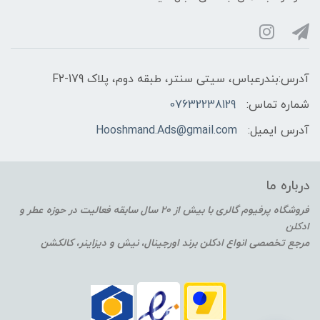
آدرس:بندرعباس، سیتی سنتر، طبقه دوم، پلاک F2-179
شماره تماس:
07632238129
آدرس ایمیل:
Hooshmand.Ads@gmail.com
درباره ما
فروشگاه پرفیوم گالری با بیش از 20 سال سابقه فعالیت در حوزه عطر و
ادکلن
مرجع تخصصی انواع ادکلن برند اورجینال، نیش و دیزاینر، کالکشن