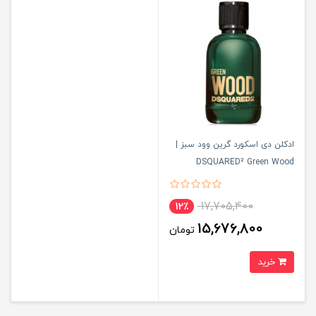
ادکلن دی اسکورد گرین وود سبز |
DSQUARED² Green Wood
17,705,400
12٪
15,676,800
تومان
خرید