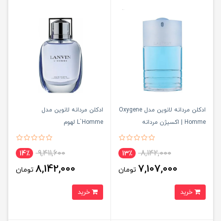
ادکلن مردانه لانوین مدل Oxygene
ادکلن مردانه لانوین مدل
Homme | اکسیژن مردانه
L`Homme لهوم
9,411,600
8,142,000
14٪
13٪
8,142,000
7,107,000
تومان
تومان
خرید
خرید