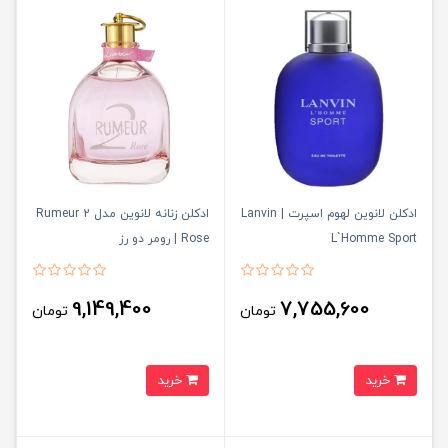
ادکلن لانوین لهوم اسپرت | Lanvin
ادکلن زنانه لانوین مدل Rumeur 2
L`Homme Sport
Rose | رومر دو رز
9,149,400
7,755,600
تومان
تومان
خرید
خرید