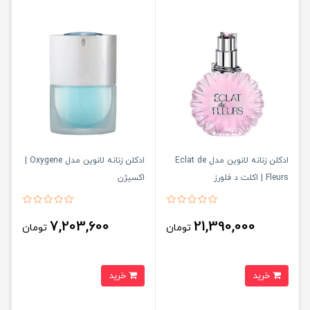
ادکلن زنانه لانوین مدل Eclat de
ادکلن زنانه لانوین مدل Oxygene |
Fleurs | اکلت د فلورز
اکسیژن
7,203,600
21,390,000
تومان
تومان
خرید
خرید