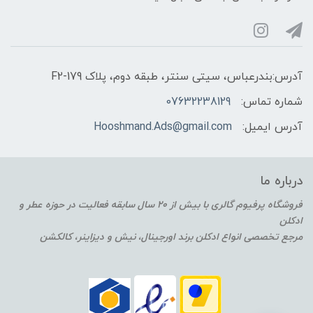
آدرس:بندرعباس، سیتی سنتر، طبقه دوم، پلاک F2-179
شماره تماس:
07632238129
آدرس ایمیل:
Hooshmand.Ads@gmail.com
درباره ما
فروشگاه پرفیوم گالری با بیش از 20 سال سابقه فعالیت در حوزه عطر و
ادکلن
مرجع تخصصی انواع ادکلن برند اورجینال، نیش و دیزاینر، کالکشن