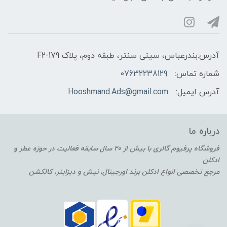
آدرس:بندرعباس، سیتی سنتر، طبقه دوم، پلاک F2-179
شماره تماس:
07632238129
آدرس ایمیل:
Hooshmand.Ads@gmail.com
درباره ما
فروشگاه پرفیوم گالری با بیش از 20 سال سابقه فعالیت در حوزه عطر و
ادکلن
مرجع تخصصی انواع ادکلن برند اورجینال، نیش و دیزاینر، کالکشن