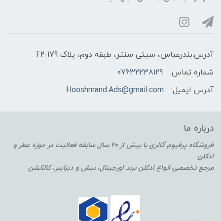
آدرس:بندرعباس، سیتی سنتر، طبقه دوم، پلاک F2-179
شماره تماس:
07632238129
آدرس ایمیل:
Hooshmand.Ads@gmail.com
درباره ما
فروشگاه پرفیوم گالری با بیش از 20 سال سابقه فعالیت در حوزه عطر و
ادکلن
مرجع تخصصی انواع ادکلن برند اورجینال، نیش و دیزاینر، کالکشن