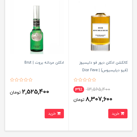
کالکشن ادکلن دیور فو دلیسیوز
ادکلن مردانه بروت | Brut
(فیو دیلیسیوس) | Dior Feve
Delicieuse Collection
13,565,400
39٪
2,525,400
تومان
8,307,600
تومان
خرید
خرید