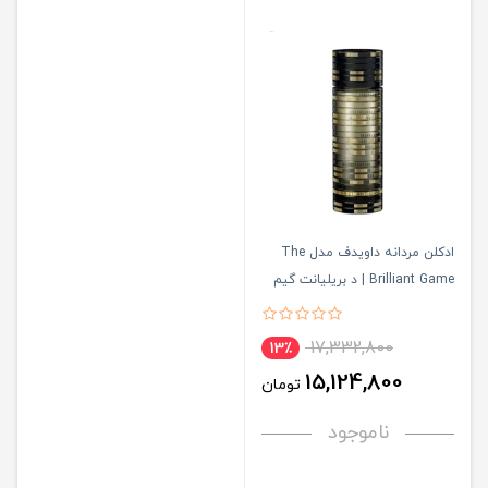
ادکلن مردانه داویدف مدل The
Brilliant Game | د بریلیانت گیم
17,332,800
13٪
15,124,800
تومان
ناموجود