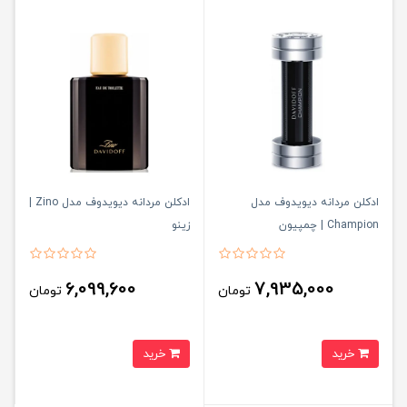
ادکلن مردانه دیویدوف مدل
ادکلن مردانه دیویدوف مدل Zino |
Champion | چمپیون
زینو
6,099,600
7,935,000
تومان
تومان
خرید
خرید