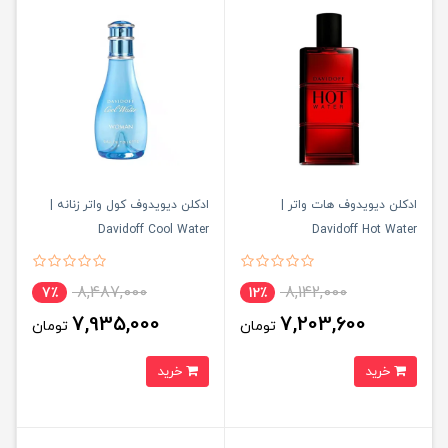
ادکلن دیویدوف هات واتر |
ادکلن دیویدوف کول واتر زنانه |
Davidoff Cool Water
Davidoff Hot Water
8,487,000
8,142,000
7٪
12٪
7,935,000
7,203,600
تومان
تومان
خرید
خرید