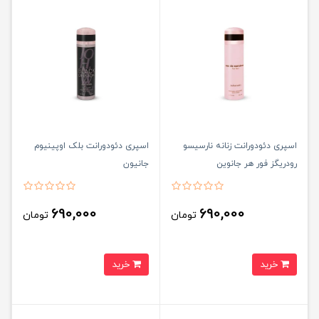
اسپری دئودورانت زنانه نارسیسو
اسپری دئودورانت بلک اوپینیوم
رودریگز فور هر جانوین
جانیون
690,000
690,000
تومان
تومان
خرید
خرید