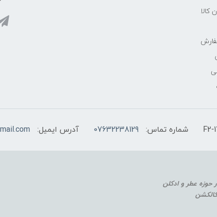
ن کالا
فارش
ی
شماره تماس:
07632238129
آدرس ایمیل:
mail.com
 کالکشن