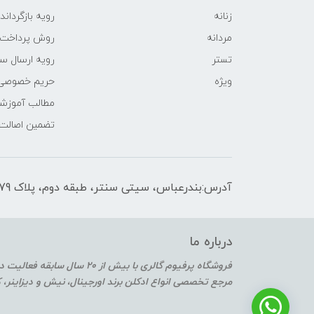
زنانه
رویه‌ بازگرداند
مردانه
روش پرداخت
تستر
رویه ارسال س
ویژه
حریم خصوصی
مطالب آموزش
تضمین اصالت
آدرس:بندرعباس، سیتی سنتر، طبقه دوم، پلاک F2-179
درباره ما
فروشگاه پرفیوم گالری با بیش از 20 سال سابقه فعالیت در حوزه عطر و ادکلن
مرجع تخصصی انواع ادکلن برند اورجینال، نیش و دیزاینر،