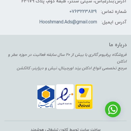
آدرس:بندرعباس، سیتی سنتر، طبقه دوم، پلاک F2-179
شماره تماس:
07632238129
آدرس ایمیل:
Hooshmand.Ads@gmail.com
درباره ما
فروشگاه پرفیوم گالری با بیش از 20 سال سابقه فعالیت در حوزه عطر و
ادکلن
مرجع تخصصی انواع ادکلن برند اورجینال، نیش و دیزاینر، کالکشن
ساخت سایت توسط کانون تبلیغاتی هوشمند