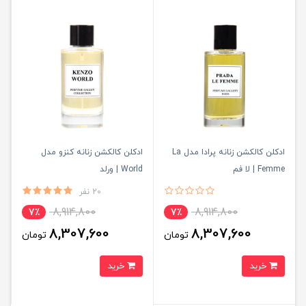
ادکلن کالکشن زنانه پرادا مدل La
ادکلن کالکشن زنانه کنزو مدل
Femme | لا فم
World | ورلد
20 نفر
8,914,800
8,914,800
7٪
7٪
8,307,600
8,307,600
تومان
تومان
خرید
خرید