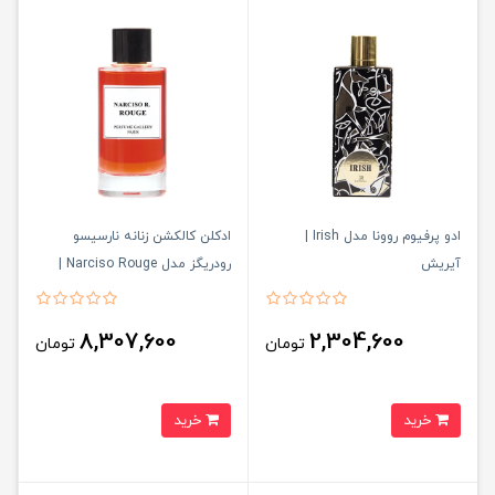
ادو پرفیوم روونا مدل Irish |
ادکلن کالکشن زنانه نارسیسو
آیریش
رودریگز مدل Narciso Rouge |
نارسیسو رژ
8,307,600
2,304,600
تومان
تومان
خرید
خرید