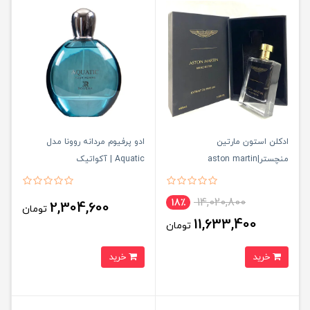
ادکلن استون مارتین
ادو پرفیوم مردانه روونا مدل
منچستر|aston martin
Aquatic | آکواتیک
manchester
14,020,800
18٪
2,304,600
تومان
11,633,400
تومان
خرید
خرید