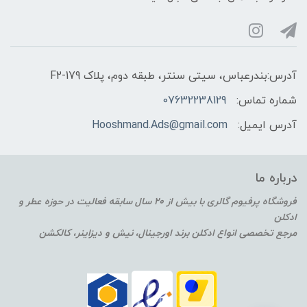
آدرس:بندرعباس، سیتی سنتر، طبقه دوم، پلاک F2-179
شماره تماس:
07632238129
آدرس ایمیل:
Hooshmand.Ads@gmail.com
درباره ما
فروشگاه پرفیوم گالری با بیش از 20 سال سابقه فعالیت در حوزه عطر و
ادکلن
مرجع تخصصی انواع ادکلن برند اورجینال، نیش و دیزاینر، کالکشن