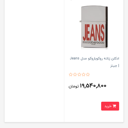
ادکلن زنانه روکوباروکو مدل Jeans
| جینز
19,540,800
تومان
خرید