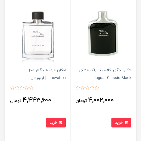
ادکلن جگوار کلاسیک بلک-مشکی |
ادکلن مردانه جگوار مدل
Jaguar Classic Black
Innovation | اینویشن
4,443,600
4,002,000
تومان
تومان
خرید
خرید