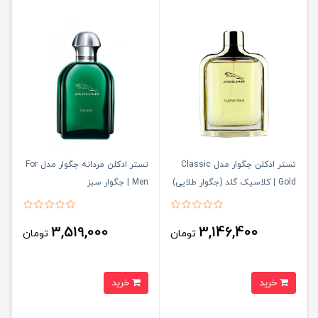
تستر ادکلن جگوار مدل Classic
تستر ادکلن مردانه جگوار مدل For
Gold | کلاسیک گلد (جگوار طلایی)
Men | جگوار سبز
3,519,000
3,146,400
تومان
تومان
خرید
خرید