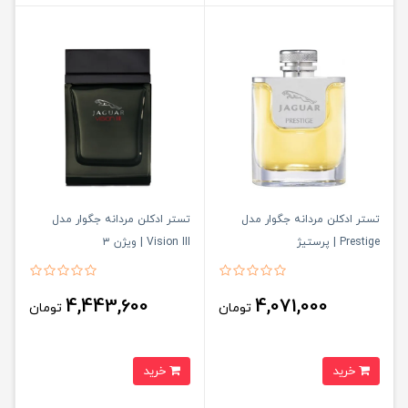
تستر ادکلن مردانه جگوار مدل
تستر ادکلن مردانه جگوار مدل
Prestige | پرستیژ
Vision III | ویژن ۳
4,443,600
4,071,000
تومان
تومان
خرید
خرید