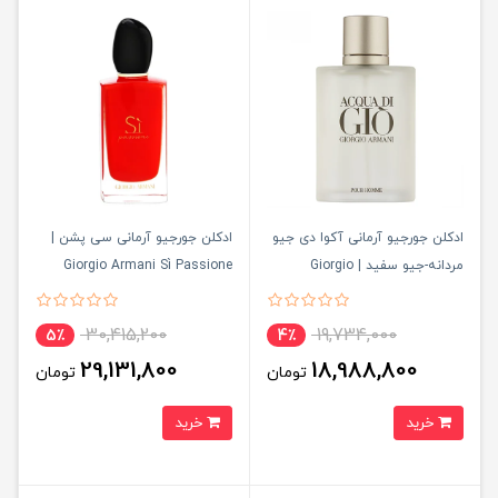
ادکلن جورجیو آرمانی آکوا دی جیو
ادکلن جورجیو آرمانی سی پشن |
مردانه-جیو سفید | Giorgio
Giorgio Armani Sì Passione
Armani Acqua di Gio
30,415,200
19,734,000
5٪
4٪
29,131,800
18,988,800
تومان
تومان
خرید
خرید