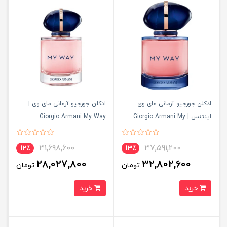
ادکلن جورجیو آرمانی مای وی
ادکلن جورجیو آرمانی مای وی |
اینتنس | Giorgio Armani My
Giorgio Armani My Way
Way Intense
31,698,600
37,591,200
12٪
13٪
28,027,800
32,802,600
تومان
تومان
خرید
خرید