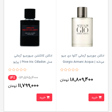
ادکلن جورجیو آرمانی آکوا دی جیو
ادکلن کالکشن جیورجیو آرمانی
مردانه | Giorgio Armani Acqua
مدل Prive Iris Céladon | پرایو
di Gio
ایریس سلادون
13,565,400
14٪
18,809,400
تومان
11,799,000
تومان
خرید
خرید