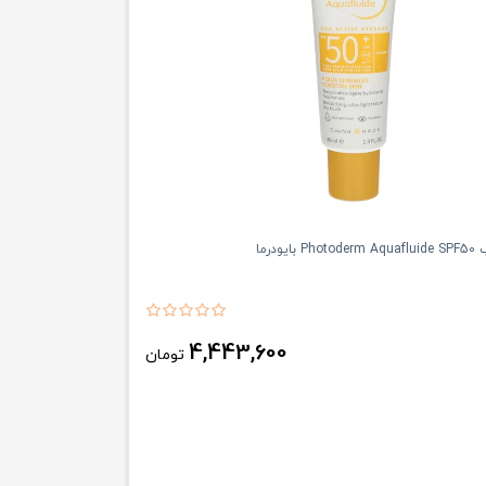
یودرما
4,443,600
تومان