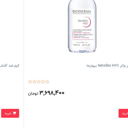
Sensibio بیودرما
کرم ضد آفتاب Photoderm Aquafluide SPF50 با
3,698,400
تومان
خرید