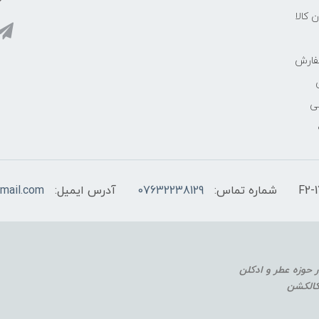
ن کالا
فارش
ی
شماره تماس:
07632238129
آدرس ایمیل:
mail.com
 کالکشن