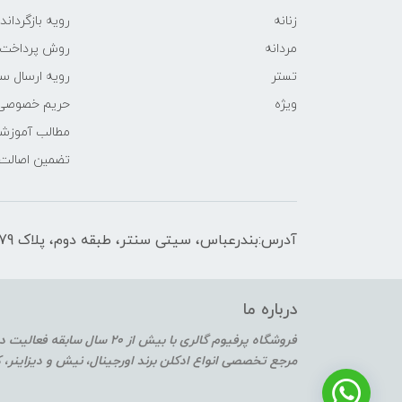
زنانه
رویه‌ بازگرداند
مردانه
روش پرداخت
تستر
رویه ارسال س
ویژه
حریم خصوصی
مطالب آموزش
تضمین اصالت
آدرس:بندرعباس، سیتی سنتر، طبقه دوم، پلاک F2-179
درباره ما
فروشگاه پرفیوم گالری با بیش از 20 سال سابقه فعالیت در حوزه عطر و ادکلن
مرجع تخصصی انواع ادکلن برند اورجینال، نیش و دیزاینر،