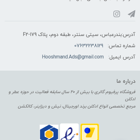
آدرس:بندرعباس، سیتی سنتر، طبقه دوم، پلاک F2-179
شماره تماس:
07632238129
آدرس ایمیل:
Hooshmand.Ads@gmail.com
درباره ما
فروشگاه پرفیوم گالری با بیش از 20 سال سابقه فعالیت در حوزه عطر و
ادکلن
مرجع تخصصی انواع ادکلن برند اورجینال، نیش و دیزاینر، کالکشن