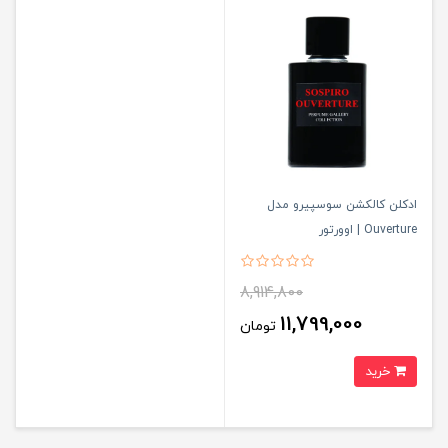
ادکلن کالکشن سوسپیرو مدل
Ouverture | اوورتور
8,914,800
11,799,000
تومان
خرید