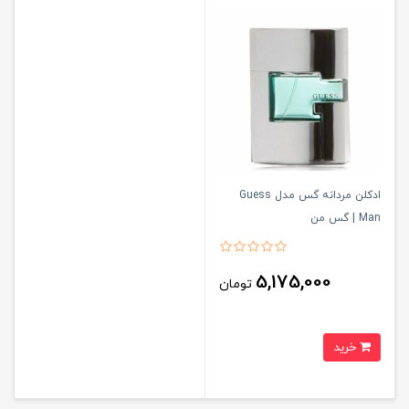
ادکلن مردانه گس مدل Guess
Man | گس من
5,175,000
تومان
خرید