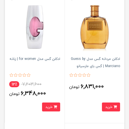
ادکلن مردانه گس مدل Guess by
ادکلن گس مدل for women | زنانه
Marciano | گس بای مارسیانو
7,203,600
12٪
6,831,000
تومان
6,348,000
تومان
خرید
خرید