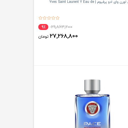
ادکلن ایو سن لورن وای ادو پرفیوم | Yves Saint Laurent Y Eau de
29,863,200
9٪
27,268,800
تومان