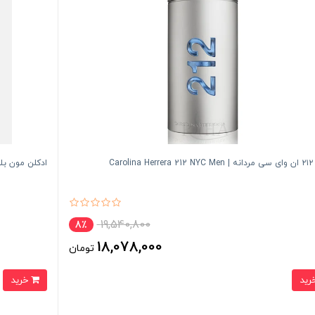
Car
ادکلن مون بلان اکسپلورر ا
19,540,800
8٪
18,078,000
تومان
خرید