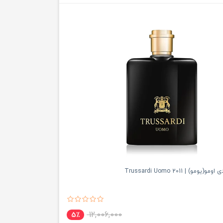
مو) | Trussardi Uomo 2011
12,006,000
5٪