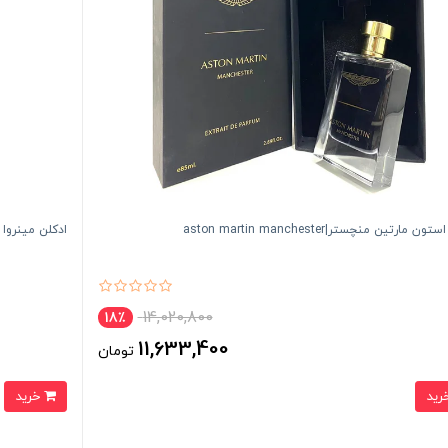
ن مارتین منچستر|aston martin manchester
ادکلن مینروا الحمبرا | 
14,020,800
18٪
11,633,400
تومان
خرید