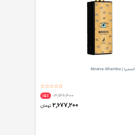
Minerva Alhambra
3,146,400
15٪
2,677,200
تومان