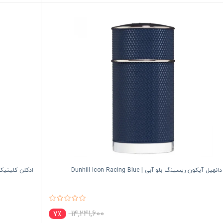
یل آیکون ریسینگ بلو-آبی | Dunhill Icon Racing Blue
ادکلن کلینیک هپی مر
14,241,600
7٪