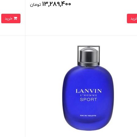
13,289,400
تومان
خرید