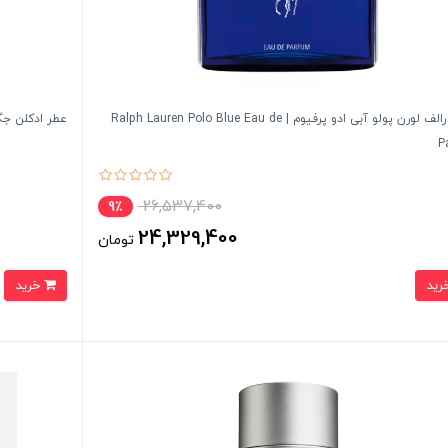
ادکلن رالف لورن پولو آبی ادو پرفیوم | Ralph Lauren Polo Blue Eau de
عطر ادکلن جگوار پیس ا
P
26,537,400
9٪
24,329,400
تومان
خرید