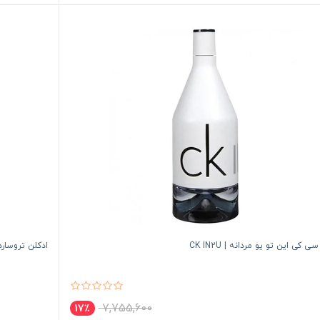
ی کی این تو یو مردانه | CK IN2U
ادکلن تروساردی اومو(یو
7,755,600
17٪