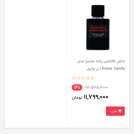
ادکلن کالکشن زنانه مانسرا مدل
Roses Vanille | رز وانیل
13,565,400
14٪
11,799,000
تومان
خرید