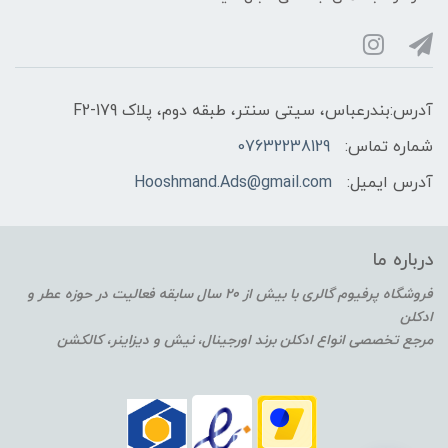
آدرس:بندرعباس، سیتی سنتر، طبقه دوم، پلاک F2-179
شماره تماس:
07632238129
آدرس ایمیل:
Hooshmand.Ads@gmail.com
درباره ما
فروشگاه پرفیوم گالری با بیش از 20 سال سابقه فعالیت در حوزه عطر و
ادکلن
مرجع تخصصی انواع ادکلن برند اورجینال، نیش و دیزاینر، کالکشن