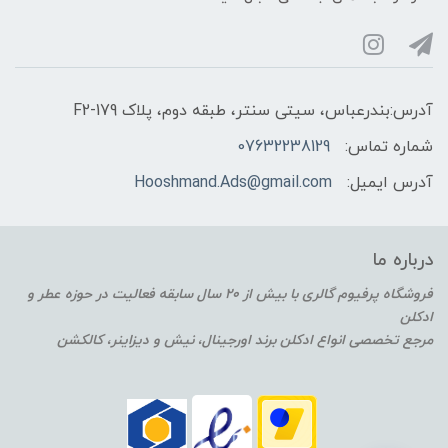
آدرس:بندرعباس، سیتی سنتر، طبقه دوم، پلاک F2-179
شماره تماس:
07632238129
آدرس ایمیل:
Hooshmand.Ads@gmail.com
درباره ما
فروشگاه پرفیوم گالری با بیش از 20 سال سابقه فعالیت در حوزه عطر و
ادکلن
مرجع تخصصی انواع ادکلن برند اورجینال، نیش و دیزاینر، کالکشن