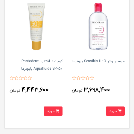
میسلار واتر Sensibio H2O بیودرما
کرم ضد آفتاب Photoderm
Aquafluide SPF50 بایودرما
4,443,600
3,698,400
تومان
تومان
خرید
خرید