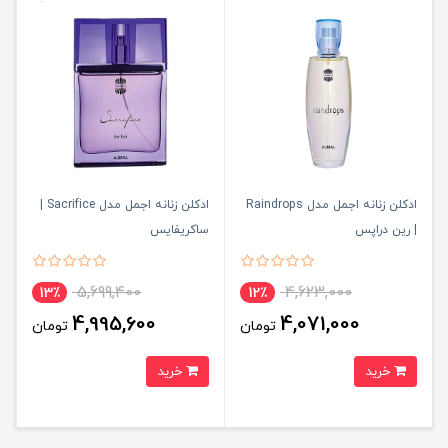
ادکلن زنانه اجمل مدل Raindrops
ادکلن زنانه اجمل مدل Sacrifice |
| رین دراپس
ساکریفایس
5,699,400
4,623,000
13٪
12٪
4,995,600
4,071,000
تومان
تومان
خرید
خرید