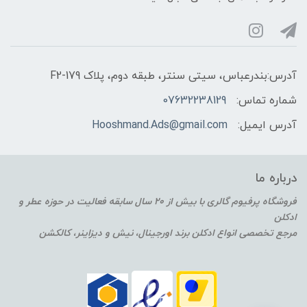
آدرس:بندرعباس، سیتی سنتر، طبقه دوم، پلاک F2-179
شماره تماس:
07632238129
آدرس ایمیل:
Hooshmand.Ads@gmail.com
درباره ما
فروشگاه پرفیوم گالری با بیش از 20 سال سابقه فعالیت در حوزه عطر و
ادکلن
مرجع تخصصی انواع ادکلن برند اورجینال، نیش و دیزاینر، کالکشن