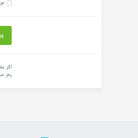
من 
ور
اگر عض
رمز عب