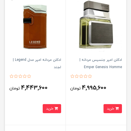
ادکلن امپر جنسیس مردانه |
ادکلن مردانه امپر مدل Legend |
Emper Genesis Homme
لجند
4,443,600
4,995,600
تومان
تومان
خرید
خرید