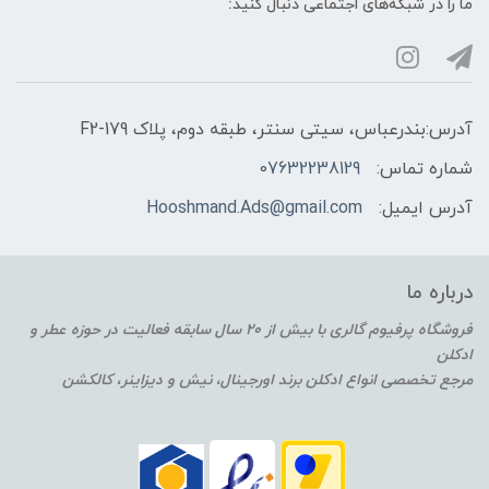
ما را در شبکه‌های اجتماعی دنبال کنید:
آدرس:بندرعباس، سیتی سنتر، طبقه دوم، پلاک F2-179
شماره تماس:
07632238129
آدرس ایمیل:
Hooshmand.Ads@gmail.com
درباره ما
فروشگاه پرفیوم گالری با بیش از 20 سال سابقه فعالیت در حوزه عطر و
ادکلن
مرجع تخصصی انواع ادکلن برند اورجینال، نیش و دیزاینر، کالکشن