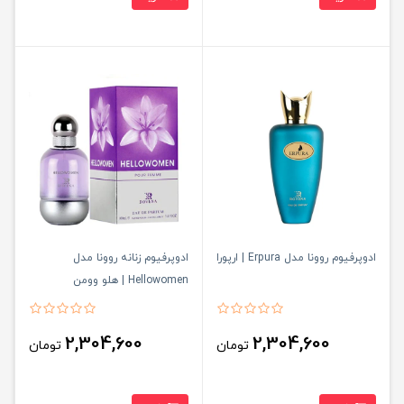
ادوپرفیوم روونا مدل Erpura | ارپورا
ادوپرفیوم زنانه روونا مدل
Hellowomen | هلو وومن
2,304,600
2,304,600
تومان
تومان