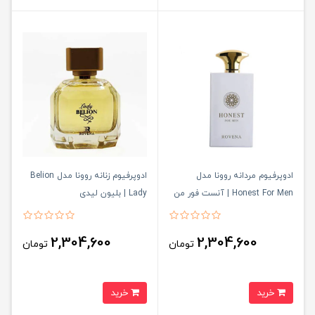
ادوپرفیوم مردانه روونا مدل
ادوپرفیوم زنانه روونا مدل Belion
Honest For Men | آنست فور من
Lady | بلیون لیدی
2,304,600
2,304,600
تومان
تومان
خرید
خرید