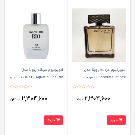
ادوپرفیوم مردانه روونا مدل
ادوپرفیوم مردانه روونا مدل
Ephorate Intince | ایفوریت
Aquatic The Rio | آکواتیک د ریو
اینتینس
2,304,600
2,304,600
تومان
تومان
خرید
خرید