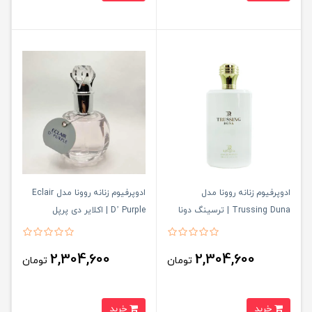
ادوپرفیوم زنانه روونا مدل
ادوپرفیوم زنانه روونا مدل Eclair
Trussing Duna | ترسینگ دونا
D’ Purple | اکلایر دی پرپل
2,304,600
2,304,600
تومان
تومان
خرید
خرید