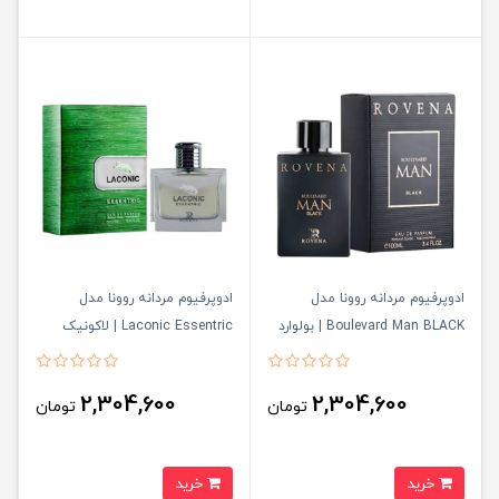
ادوپرفیوم مردانه روونا مدل
ادوپرفیوم مردانه روونا مدل
Boulevard Man BLACK | بولوارد
Laconic Essentric | لاکونیک
من بلک
اسنتریک
2,304,600
2,304,600
تومان
تومان
خرید
خرید