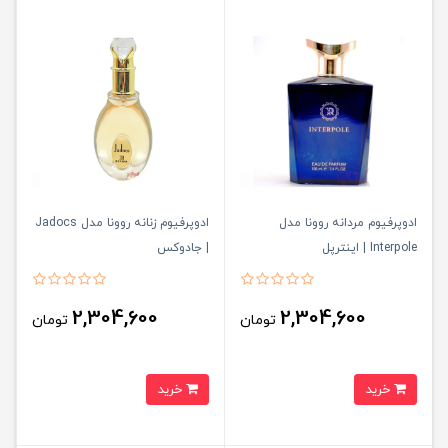
ادوپرفیوم مردانه روونا مدل
ادوپرفیوم زنانه روونا مدل Jadocs
Interpole | اینترپل
| جادوکس
2,304,600
2,304,600
تومان
تومان
خرید
خرید