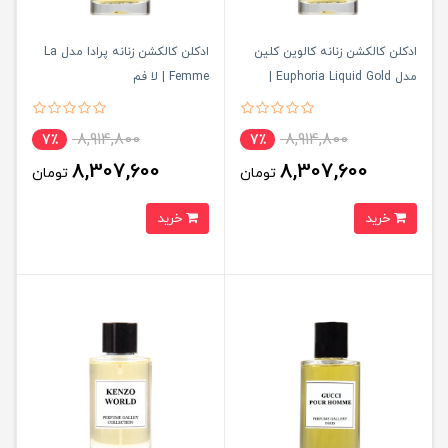
ادکلن کالکشن زنانه کالوین کلین
ادکلن کالکشن زنانه پرادا مدل La
مدل Euphoria Liquid Gold |
Femme | لا فم
ایفوریا لیکویید گلد
8,914,800
8,914,800
7٪
7٪
8,307,600
8,307,600
تومان
تومان
خرید
خرید