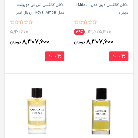
ادکلن کالکشن دیور مدل Mitzah |
ادکلن کالکشن اس تی دوپونت
میتزاه
مدل Royal Amber | رویال امبر
5,961,600
13,565,400
39٪
8,307,600
8,307,600
تومان
تومان
خرید
خرید