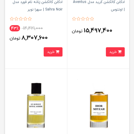
ادکلن کالکشن کرید مدل Aventus
ادکلن کالکشن زنانه تام فورد مدل
| اونتوس
Sahra Noir | سهرا نویر
14,421,000
43٪
15,497,400
تومان
8,307,600
تومان
خرید
خرید