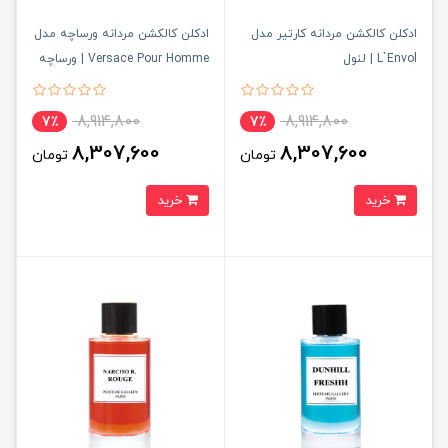
ادکلن کالکشن مردانه کارتیر مدل
ادکلن کالکشن مردانه ورساچه مدل
L`Envol | لنول
Versace Pour Homme | ورساچه
پور هم
8,914,800
8,914,800
7٪
7٪
8,307,600
8,307,600
تومان
تومان
خرید
خرید