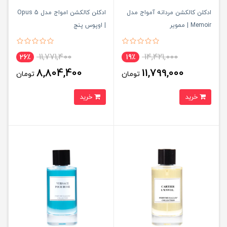
ادکلن کالکشن مردانه آمواج مدل
ادکلن کالکشن امواج مدل Opus 5
Memoir | ممویر
| اوپوس پنج
11,771,400
14,421,000
26٪
19٪
8,804,400
11,799,000
تومان
تومان
خرید
خرید