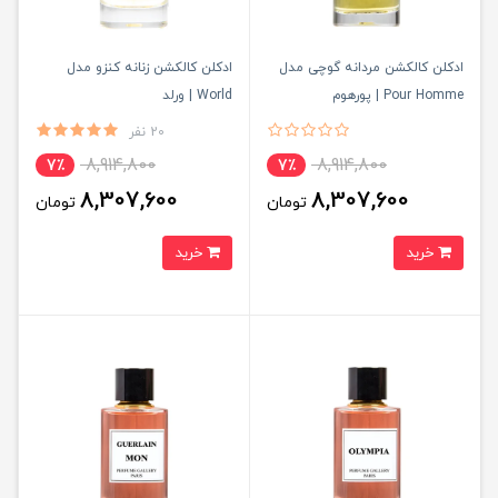
ادکلن کالکشن مردانه گوچی مدل
ادکلن کالکشن زنانه کنزو مدل
Pour Homme | پورهوم
World | ورلد
20 نفر
8,914,800
8,914,800
7٪
7٪
8,307,600
8,307,600
تومان
تومان
خرید
خرید