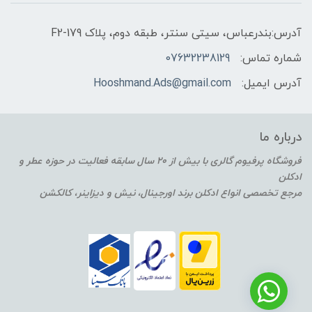
آدرس:بندرعباس، سیتی سنتر، طبقه دوم، پلاک F2-179
شماره تماس:
07632238129
آدرس ایمیل:
Hooshmand.Ads@gmail.com
درباره ما
فروشگاه پرفیوم گالری با بیش از 20 سال سابقه فعالیت در حوزه عطر و
ادکلن
مرجع تخصصی انواع ادکلن برند اورجینال، نیش و دیزاینر، کالکشن