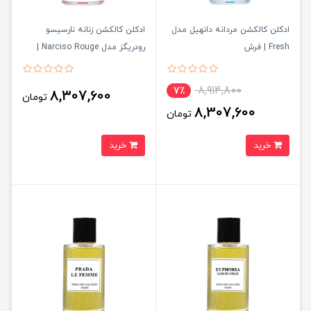
ادکلن کالکشن مردانه دانهیل مدل
ادکلن کالکشن زنانه نارسیسو
Fresh | فرش
رودریگز مدل Narciso Rouge |
نارسیسو رژ
8,914,800
7٪
8,307,600
تومان
8,307,600
تومان
خرید
خرید