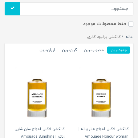
فقط محصولات موجود
خانه
کالکشن پرفیوم گالری
جدیدترین
محبوب‌ترین
گران‌ترین
ارزان‌ترین
کالکشن ادکلن آمواج هانر زنانه |
کالکشن ادکلن آمواج سان شاین
Amouage Honour woman
زنانه | Amouage Sunshine