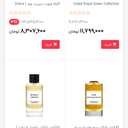
Creed Royal Green Collection
گابانا ولوت دیزرت عود | Dolce
Gabbana Velvet Desert Oud
Collection
13,565,400
9,770,400
39٪
8,307,600
11,799,000
تومان
تومان
خرید
خرید
کالکشن ادکلن دیور فو دلیسیوز
کالکشن ادکلن دانهیل ادیشن |