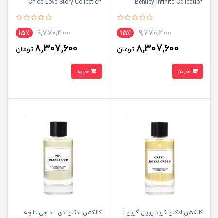
Chloe Love Story Collection
Bentley Infinite Collection
9,770,400
9,770,400
15٪
15٪
8,307,600
8,307,600
تومان
تومان
خرید
خرید
کالکشن ادکلن کرید رویال گرین |
کالکشن ادکلن دی اند جی دلچه