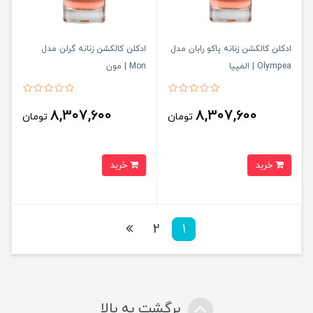
ادکلن کالکشن زنانه پاکو رابان مدل
ادکلن کالکشن زنانه گرلن مدل
Olympea | المپیا
Mon | مون
8,307,600
8,307,600
تومان
تومان
خرید
خرید
2
1
برگشت به بالا