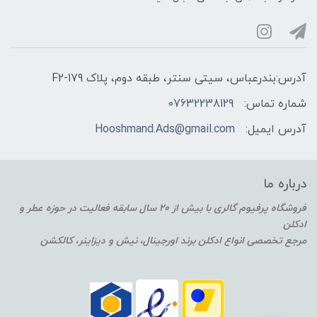
آدرس:بندرعباس، سیتی سنتر، طبقه دوم، پلاک F2-179
شماره تماس:
07632238129
آدرس ایمیل:
Hooshmand.Ads@gmail.com
درباره ما
فروشگاه پرفیوم گالری با بیش از 20 سال سابقه فعالیت در حوزه عطر و
ادکلن
مرجع تخصصی انواع ادکلن برند اورجینال، نیش و دیزاینر، کالکشن