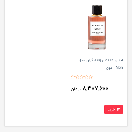
ادکلن کالکشن زنانه گرلن مدل
Mon | مون
8,307,600
تومان
خرید