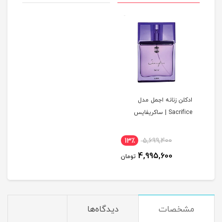
ادکلن زنانه اجمل مدل
Sacrifice | ساکریفایس
13٪
5,699,400
4,995,600
تومان
مشخصات
دیدگاه‌ها