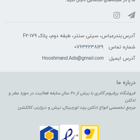
ما را در شبکه‌های اجتماعی دنبال کنید:
آدرس:بندرعباس، سیتی سنتر، طبقه دوم، پلاک F2-179
شماره تماس:
07632238129
آدرس ایمیل:
Hooshmand.Ads@gmail.com
درباره ما
فروشگاه پرفیوم گالری با بیش از 20 سال سابقه فعالیت در حوزه عطر و
ادکلن
مرجع تخصصی انواع ادکلن برند اورجینال، نیش و دیزاینر، کالکشن