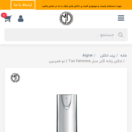
ارتباط با ما
جهت استعلام قیمت و موجودی کلیه ی ادکلن های مارک با ما در تماس باشید
0
خانه
برند ادکلن
Aigner
ادکلن زنانه اگنر مدل Too Feminine | تو فمینین