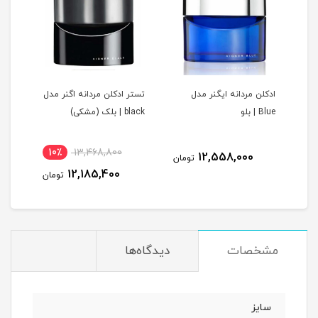
ادکلن مردانه ایگنر مدل
تستر ادکلن مردانه اگنر مدل
Blue | بلو
black | بلک (مشکی)
10٪
13,468,800
12,558,000
تومان
12,185,400
تومان
مشخصات
دیدگاه‌ها
سایز