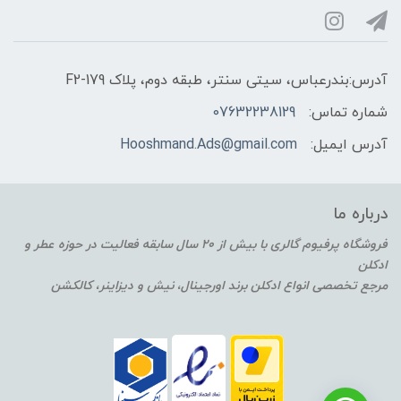
آدرس:بندرعباس، سیتی سنتر، طبقه دوم، پلاک F2-179
شماره تماس:
07632238129
آدرس ایمیل:
Hooshmand.Ads@gmail.com
درباره ما
فروشگاه پرفیوم گالری با بیش از 20 سال سابقه فعالیت در حوزه عطر و
ادکلن
مرجع تخصصی انواع ادکلن برند اورجینال، نیش و دیزاینر، کالکشن