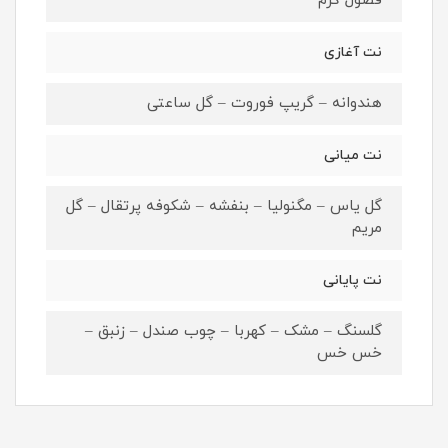
فصول گرم
نت آغازی
هندوانه – گریپ فوروت – گل ساعتی
نت میانی
گل یاس – مگنولیا – بنفشه – شکوفه پرتقال – گل
مریم
نت پایانی
گلسنگ – مشک – کهربا – چوب صندل – زنبق –
خس خس