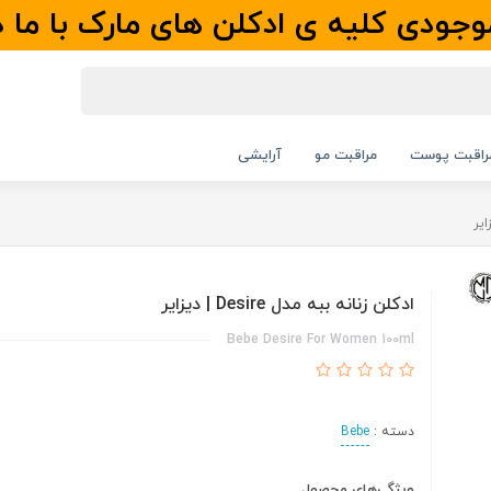
جودی کلیه ی ادکلن های مارک با ما 
راقبت پوست
مراقبت مو
آرایشی
ادکلن زنانه ببه مدل Desire | دیزایر
Bebe Desire For Women 100ml
دسته :
Bebe
ویژگی‌های محصول