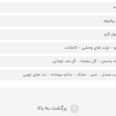
ه
 پرفیوم
ل گرم
و – توت های وحشی – کامکات
ه یاسمن – گل بنفشه – گل صد تومانی
 صندل – عنبر – مشک – بادام سوخته – نت های چوبی
برگشت به بالا