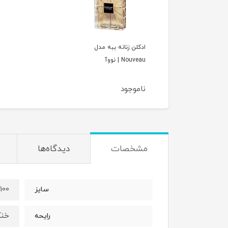
ادکلن زنانه ببه مدل
Nouveau | نووآ
ناموجود
مشخصات
دیدگاه‌ها
100 میل
سایز
خنک
رایحه