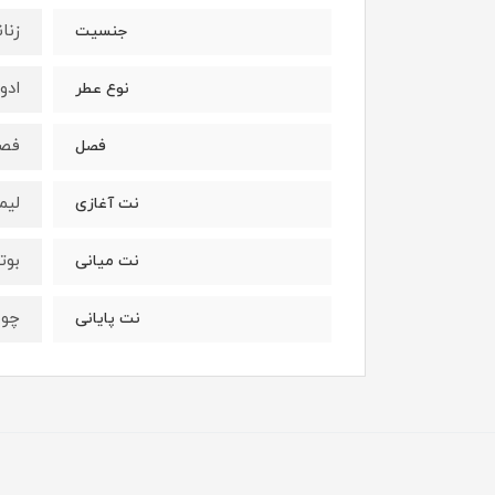
زنان
جنسیت
ادو
نوع عطر
فصو
فصل
لیم
نت آغازی
بوت
نت میانی
چوب
نت پایانی