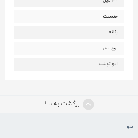
100 میل
جنسیت
زنانه
نوع عطر
ادو تویلت
برگشت به بالا
منو