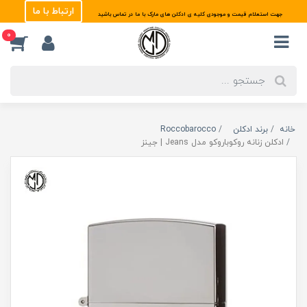
ارتباط با ما
جهت استعلام قیمت و موجودی کلیه ی ادکلن های مارک با ما در تماس باشید
0
خانه
برند ادکلن
Roccobarocco
ادکلن زنانه روکوباروکو مدل Jeans | جینز