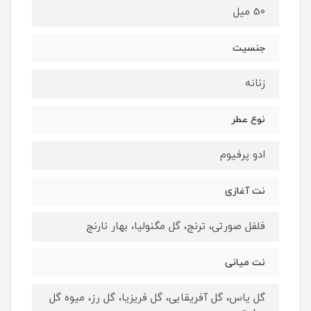
50 میل
جنسیت
زنانه
نوع عطر
ادو پرفیوم
نت آغازی
فلفل صورتی، ترنج، گل مگنولیا، بهار نارنج
نت میانی
گل یاس، گل آفریقایی، گل فریزیا، گل رز، میوه گل