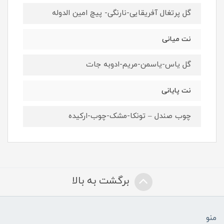
گل پرتغال آفریقایی-نارنگی- پیچ امین الدوله
نت میانی
گل یاس-یاسمن-مریم-ادوبه جات
نت پایانی
چوب صندل – تونکا-مشک-چوب-ارکیده
برگشت به بالا
منو