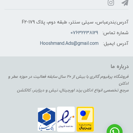
آدرس:بندرعباس، سیتی سنتر، طبقه دوم، پلاک F2-179
شماره تماس:
07632238129
آدرس ایمیل:
Hooshmand.Ads@gmail.com
درباره ما
فروشگاه پرفیوم گالری با بیش از 20 سال سابقه فعالیت در حوزه عطر و
ادکلن
مرجع تخصصی انواع ادکلن برند اورجینال، نیش و دیزاینر، کالکشن