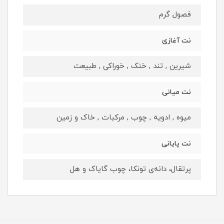
فصول گرم
نت آغازی
شیرین , تند , خنک , خوراکی , طبیعت
نت میانی
میوه , ادویه , چوب , مرکبات , خاک و زمین
نت پایانی
پرتقال، دانه‌ی تونکا، چوب گایاک و هل