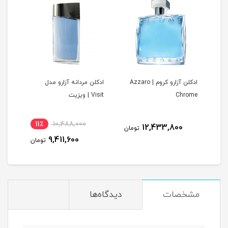
ادکلن آزارو کروم | Azzaro
ادکلن مردانه آزارو مدل
Chrome
Visit | ویزیت
11٪
10,488,000
12,433,800
مان
تومان
9,411,600
تومان
مشخصات
دیدگاه‌ها