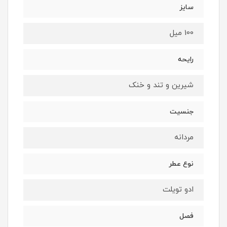
سایز
100 میل
رایحه
شیرین و تند و خنک
جنسیت
مردانه
نوع عطر
ادو تویلت
فصل