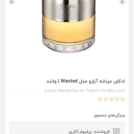
ادکلن مردانه آزارو مدل Wanted | وانتد
Azzaro Wanted Eau De Toilette for Men 100ml
ویژگی‌های محصول
فروشنده: پرفیوم گالری