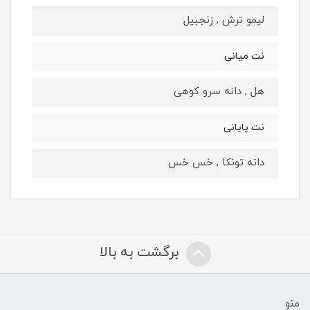
لیمو ترش , زنجبیل
نت میانی
هل , دانه سرو کوهی
نت پایانی
دانه تونکا , خس خس
برگشت به بالا
منو