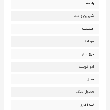
رایحه
شیرین و تند
جنسیت
مردانه
نوع عطر
ادو تویلت
فصل
فصول خنک
نت آغازی