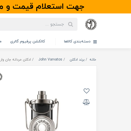
جهت استعلام قیمت و مو
دسته‌بندی کالاها
کالکشن پرفیوم گالری
م
خانه
برند ادکلن
John Varvatos
ادکلن مردانه جان وارواتوس مدل  USA