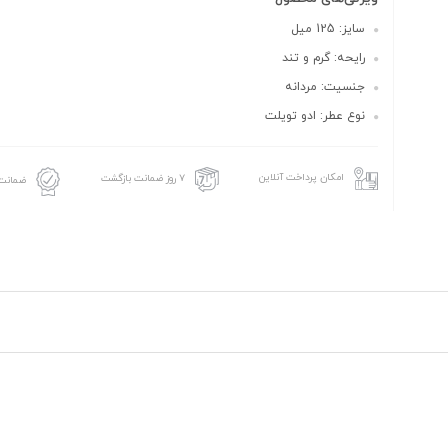
سایز: 125 میل
رایحه: گرم و تند
جنسیت: مردانه
نوع عطر: ادو تویلت
امکان پرداخت آنلاین
۷ روز ضمانت بازگشت
ضمانت 