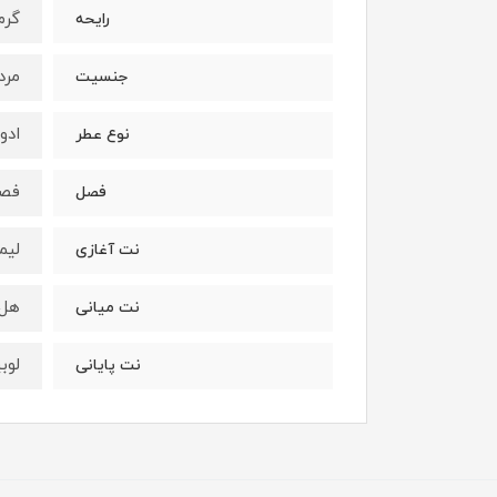
گرم
رایحه
مرد
جنسیت
ادو
نوع عطر
فصو
فصل
لیم
نت آغازی
هل 
نت میانی
لوب
نت پایانی