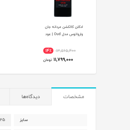
ادکلن کالکشن مردانه جان
وارواتوس مدل Oud | عود
14٪
13,565,400
11,799,000
تومان
مشخصات
دیدگاه‌ها
125 می
سایز