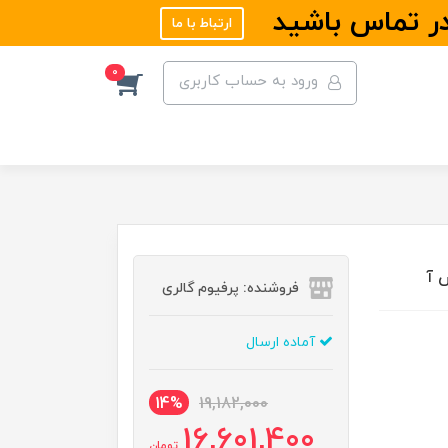
در تماس باشید
ارتباط با ما
0
ورود به حساب کاربری
فروشنده: پرفیوم گالری
آماده ارسال
14%
19,182,000
16,601,400
تومان