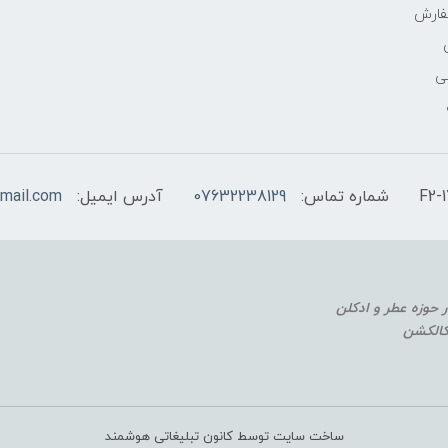
فارش
ی
شماره تماس:
07632238129
آدرس ایمیل:
mail.com
 کالکشن
ساخت سایت توسط کانون تبلیغاتی هوشمند