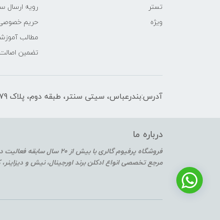
تستر
رویه ارسال س
ویژه
حریم خصوصی
مطالب آموزش
تضمین اصالت
آدرس:بندرعباس، سیتی سنتر، طبقه دوم، پلاک F2-179
درباره ما
فروشگاه پرفیوم گالری با بیش از 20 سال سابقه فعالیت در حوزه عطر و ادکلن
مرجع تخصصی انواع ادکلن برند اورجینال، نیش و دیزاینر،