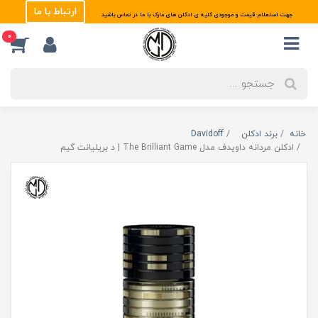
ارتباط با ما
جهت استعلام قیمت و موجودی کلیه ی ادکلن های مارک با ما در تماس باشید
0
خانه
برند ادکلن
Davidoff
ادکلن مردانه داویدف مدل The Brilliant Game | د بریلیانت گیم