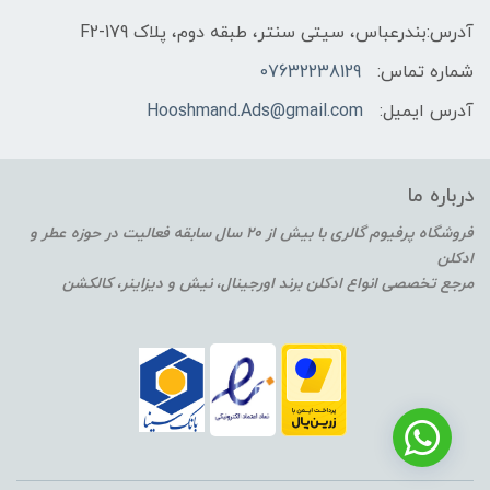
آدرس:بندرعباس، سیتی سنتر، طبقه دوم، پلاک F2-179
شماره تماس:
07632238129
آدرس ایمیل:
Hooshmand.Ads@gmail.com
درباره ما
فروشگاه پرفیوم گالری با بیش از 20 سال سابقه فعالیت در حوزه عطر و
ادکلن
مرجع تخصصی انواع ادکلن برند اورجینال، نیش و دیزاینر، کالکشن