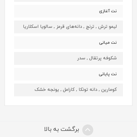
نت آغازی
لیمو ترش , ترنج , دانه‌های قرمز , سالویا اسکلاریا
نت میانی
شکوفه پرتقال , سدر
نت پایانی
کومارین , دانه تونکا , کارامل , یونجه خشک
برگشت به بالا