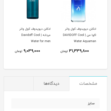
ادکلن دیویدوف کول واتر
ادکلن دیویدوف کول واتر
ادکل
اکوا من | DAVIDOFF Cool
مردانه | Davidoff Cool
ampion
Water for men
Water Aquaman
7
9,039,000
31,339,800
تومان
تومان
مان
مشخصات
دیدگاه‌ها
سایز