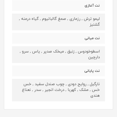
نت آغازی
لیمو ترش , رزماری , صمغ گالبانیوم , گیاه درمنه ,
گشنیز
نت میانی
اسطوخودوس , زنبق , میخک صدپر , یاس , سرو ,
دارچین
نت پایانی
نارگیل , روایح دودی , چوب صندل سفید , خس
خس , مشک , کهربا , درخت انجیر , سدر , نعناع
هندی