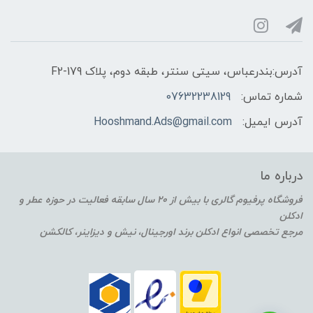
آدرس:بندرعباس، سیتی سنتر، طبقه دوم، پلاک F2-179
شماره تماس:
07632238129
آدرس ایمیل:
Hooshmand.Ads@gmail.com
درباره ما
فروشگاه پرفیوم گالری با بیش از 20 سال سابقه فعالیت در حوزه عطر و
ادکلن
مرجع تخصصی انواع ادکلن برند اورجینال، نیش و دیزاینر، کالکشن