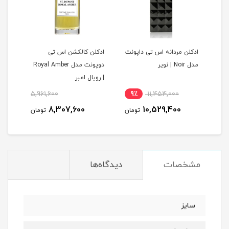
ادکلن مردانه اس تی داپونت
ادکلن کالکشن اس تی
S.t Du
مدل Noir | نویر
دوپونت مدل Royal Amber
| رویال امبر
5,961,600
9٪
11,454,000
8
8,307,600
10,529,400
مان
تومان
تومان
مشخصات
دیدگاه‌ها
سایز