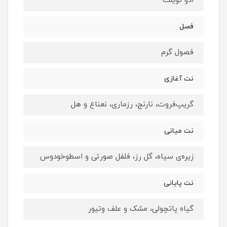
ادو تویلت
فصل
فصول گرم
نت آغازی
گریپ‌فروت، نارنج، رزماری، نعناع و هل
نت میانی
زیره‌ی سیاه، گل رز، فلفل صورتی و اسطوخودوس
نت پایانی
گیاه پاتچولی، مشک و علف وتیور