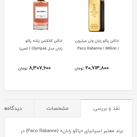
ولت
ادکلن پاکو رابان وان میلیون
ادکلن کالکشن زنانه پاکو
| Paco Rabanne 1 Million
رابان مدل Olympea | المپیا
8
8,307,600
20,713,800
تومان
تومان
مان
نقد و بررسی
مشخصات
دیدگاه‌ها
برند معتبر اسپانیای «پاکو رابان» (Paco Rabanne) در