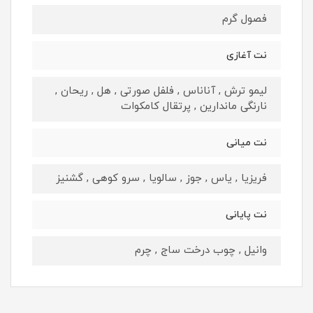
فصول گرم
نت آغازی
لیمو ترش , آناناس , فلفل صورتی , هل , ریحان ,
نارنگی ماندارین , پرتقال کامکوات
نت میانی
فریزیا , یاس , جوز , سالویا , سرو کوهی , گشنیز
نت پایانی
وانیل , چوب درخت ساج , چرم