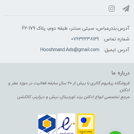
آدرس:بندرعباس، سیتی سنتر، طبقه دوم، پلاک F2-179
شماره تماس:
07632238129
آدرس ایمیل:
Hooshmand.Ads@gmail.com
درباره ما
فروشگاه پرفیوم گالری با بیش از 20 سال سابقه فعالیت در حوزه عطر و
ادکلن
مرجع تخصصی انواع ادکلن برند اورجینال، نیش و دیزاینر، کالکشن