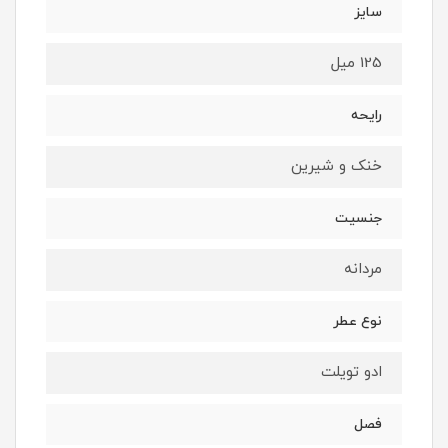
سایز
125 میل
رایحه
خنک و شیرین
جنسیت
مردانه
نوع عطر
ادو تویلت
فصل