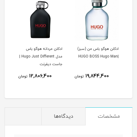
ادکلن هوگو باس من (سبز)
ادکلن مردانه هوگو باس
H
|HUGO BOSS Hugo Man
مدل Hugo Just Different |
جاست دیفرنت
8
12,806,400
19,844,400
تومان
تومان
مان
مشخصات
دیدگاه‌ها