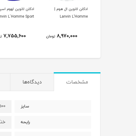
لن لانوین ال هوم |
ادکلن لانوین لهوم اسپرت |
ادکلن زنانه لانوین مد
Lanvin L'Ho
Lanvin L`Homme Sport
umeur 2 Rose
رز
9,149,400
7,755,600
8,970,000
تومان
تومان
ت
مشخصات
دیدگاه‌ها
100 میل
سایز
خنک
رایحه