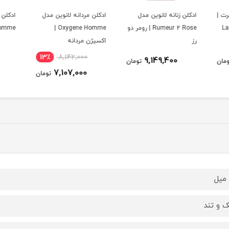
ل
ادکلن مردانه لانوین مدل
ادکلن مردانه لانوین مدل
ادکلن 
R | رومر دو
Oxygene Homme |
L`Homme لهوم
اکسیژن مردانه
فلورز
14٪
9,411,600
13٪
8,142,000
ومان
8,142,000
7,107,000
تومان
تومان
 و تند