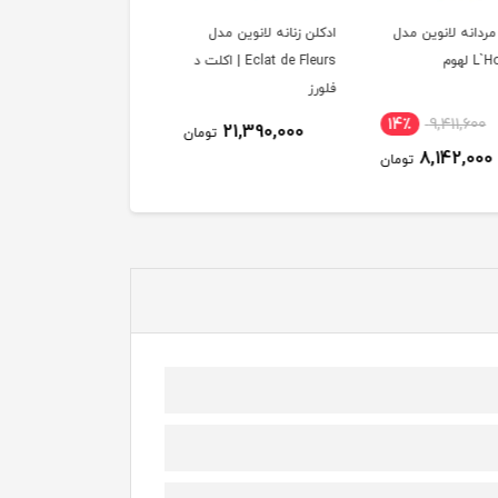
زنانه لانوین مدل
ادکلن زنانه لانوین مدل
Eclat de Fleurs | اکلت د
Oxygene | اکسیژن
7,203,600
21,390,000
تومان
تومان