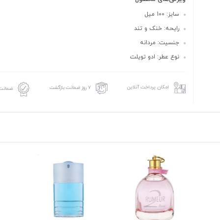
سایز: 100 میل
رایحه: خنک و تند
جنسیت: مردانه
نوع عطر: ادو تویلت
امکان پرداخت آنلاین
۷ روز ضمانت بازگشت
ضمانت 