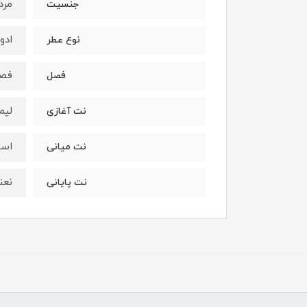
مرد
جنسیت
ادو
نوع عطر
فصو
فصل
لیم
نت آغازی
اسط
نت میانی
نعن
نت پایانی