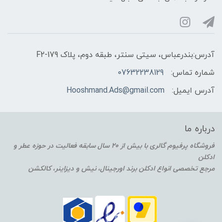
آدرس:بندرعباس، سیتی سنتر، طبقه دوم، پلاک F2-179
شماره تماس:
07632238129
آدرس ایمیل:
Hooshmand.Ads@gmail.com
درباره ما
فروشگاه پرفیوم گالری با بیش از 20 سال سابقه فعالیت در حوزه عطر و
ادکلن
مرجع تخصصی انواع ادکلن برند اورجینال، نیش و دیزاینر، کالکشن