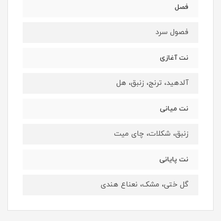
فصل
فصول سرد
نت آغازی
آلدهید، ترنج، زنبق، هل
نت میانی
زنبق، شکلات، چای میت
نت پایانی
گل ختی، مشک، نعناع هندی