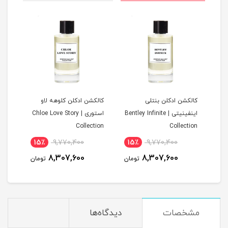
ن
کالکشن ادکلن بنتلی
کالکشن ادکلن کلوهه لاو
کالک
اینفینیتی | Bentley Infinite
استوری | Chloe Love Story
tion
Collection
Collection
15٪
9,770,400
15٪
9,770,400
1
8,307,600
8,307,600
مان
تومان
تومان
مشخصات
دیدگاه‌ها