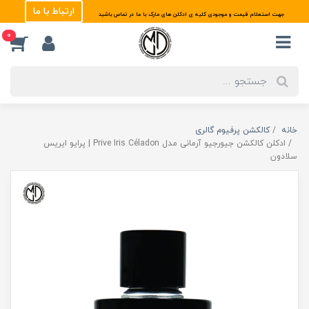
ارتباط با ما
جهت استعلام قیمت و موجودی کلیه ی ادکلن های مارک با ما در تماس باشید
0
خانه
کالکشن پرفیوم گالری
ادکلن کالکشن جیورجیو آرمانی مدل Prive Iris Céladon | پرایو ایریس
سلادون