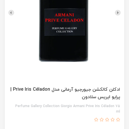
ادکلن کالکشن جیورجیو آرمانی مدل Prive Iris Céladon |
پرایو ایریس سلادون
Perfume Gallery Collection Giorgio Armani Prive Iris Céladon 75
ml