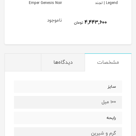
Legend | لجند
Emper Genesis Noir
ناموجود
4,443,600
مان
تومان
مشخصات
دیدگاه‌ها
سایز
100 میل
رایحه
گرم و شیرین