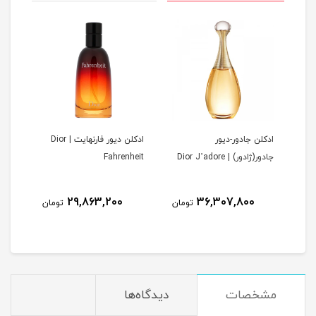
ادکلن جادور-دیور
ادکلن دیور فارنهایت | Dior
ادکل
D
جادور(ژادور) | Dior J’adore
Fahrenheit
ense
1
29,863,200
36,307,800
تومان
تومان
مان
مشخصات
دیدگاه‌ها