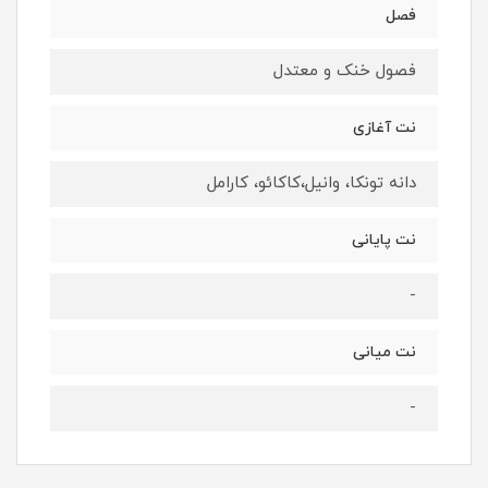
فصل
فصول خنک و معتدل
نت آغازی
دانه تونکا، وانیل،کاکائو، کارامل
نت پایانی
-
نت میانی
-