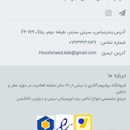
آدرس:بندرعباس، سیتی سنتر، طبقه دوم، پلاک F2-179
شماره تماس:
07632238129
آدرس ایمیل:
Hooshmand.Ads@gmail.com
درباره ما
فروشگاه پرفیوم گالری با بیش از 20 سال سابقه فعالیت در حوزه عطر و
ادکلن
مرجع تخصصی انواع ادکلن برند اورجینال، نیش و دیزاینر، کالکشن