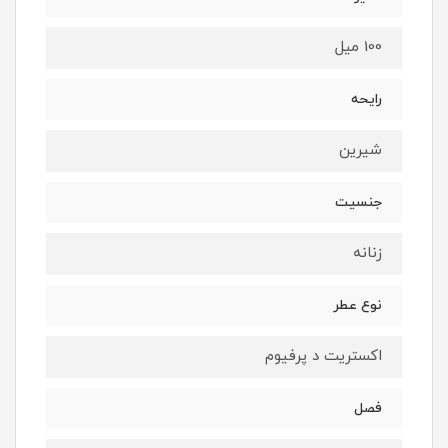
100 میل
رایحه
شیرین
جنسیت
زنانه
نوع عطر
اکستریت د پرفیوم
فصل