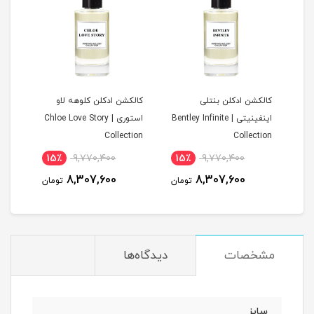
ن
کالکشن ادکلن بنتلی
کالکشن ادکلن کلوهه لاو
کالک
اینفینیتی | Bentley Infinite
استوری | Chloe Love Story
tion
Collection
Collection
15٪
9,770,400
15٪
9,770,400
1
8,307,600
8,307,600
مان
تومان
تومان
مشخصات
دیدگاه‌ها
سایز