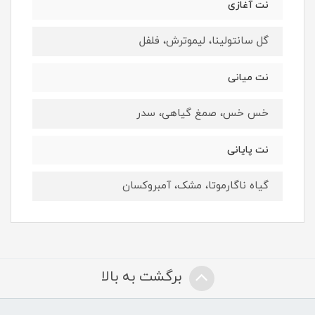
نت آغازی
گل سانتولینا، لیموترش، فلفل
نت میانی
خس خس، صمغ گیاهی، سدر
نت پایانی
گیاه ناگارموتا، مشک، آمبروکسان
برگشت به بالا