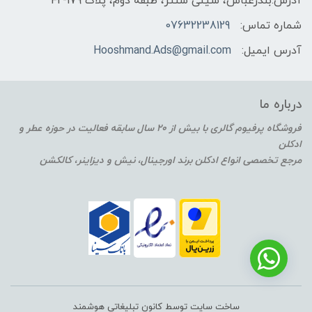
آدرس:بندرعباس، سیتی سنتر، طبقه دوم، پلاک F2-179
شماره تماس:
07632238129
آدرس ایمیل:
Hooshmand.Ads@gmail.com
درباره ما
فروشگاه پرفیوم گالری با بیش از 20 سال سابقه فعالیت در حوزه عطر و
ادکلن
مرجع تخصصی انواع ادکلن برند اورجینال، نیش و دیزاینر، کالکشن
ساخت سایت توسط کانون تبلیغاتی هوشمند