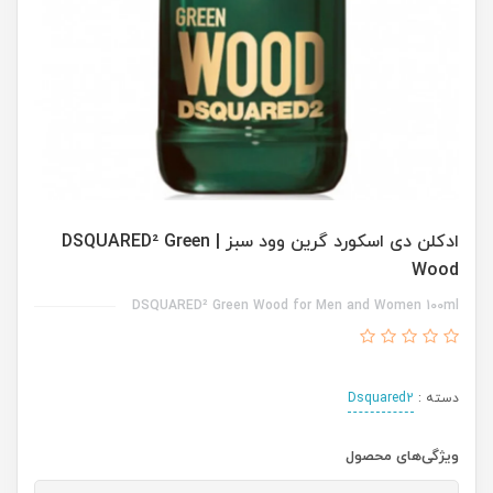
ادکلن دی اسکورد گرین وود سبز | DSQUARED² Green
Wood
DSQUARED² Green Wood for Men and Women 100ml
دسته :
Dsquared2
ویژگی‌های محصول