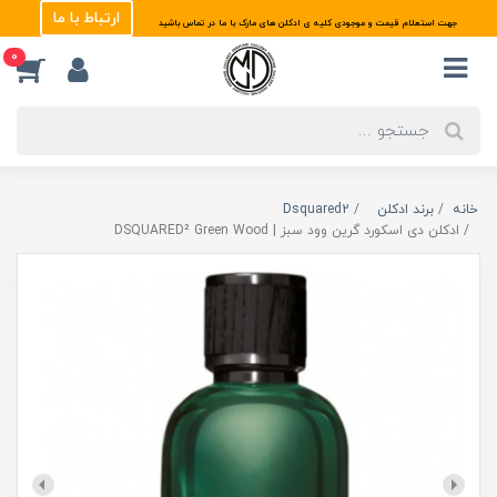
ارتباط با ما
جهت استعلام قیمت و موجودی کلیه ی ادکلن های مارک با ما در تماس باشید
0
خانه
برند ادکلن
Dsquared2
ادکلن دی اسکورد گرین وود سبز | DSQUARED² Green Wood