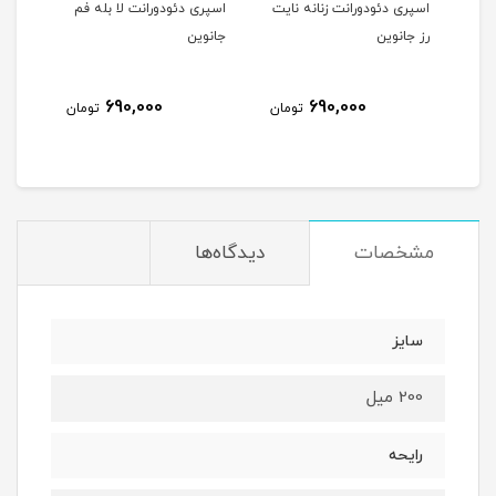
اسپری دئودورانت زنانه نایت
اسپری دئودورانت لا بله فم
اسپر
رز جانوین
جانوین
پوره
690,000
690,000
مان
تومان
تومان
مشخصات
دیدگاه‌ها
سایز
200 میل
رایحه