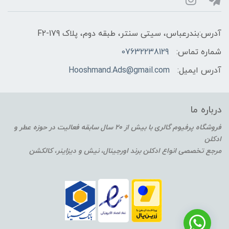
آدرس:بندرعباس، سیتی سنتر، طبقه دوم، پلاک F2-179
شماره تماس:
07632238129
آدرس ایمیل:
Hooshmand.Ads@gmail.com
درباره ما
فروشگاه پرفیوم گالری با بیش از 20 سال سابقه فعالیت در حوزه عطر و
ادکلن
مرجع تخصصی انواع ادکلن برند اورجینال، نیش و دیزاینر، کالکشن