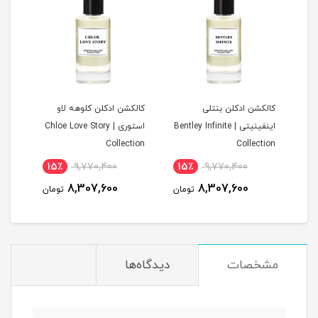
ن
کالکشن ادکلن بنتلی
کالکشن ادکلن کلوهه لاو
کالک
اینفینیتی | Bentley Infinite
استوری | Chloe Love Story
tion
Collection
Collection
15٪
9,770,400
15٪
9,770,400
1
8,307,600
8,307,600
مان
تومان
تومان
مشخصات
دیدگاه‌ها