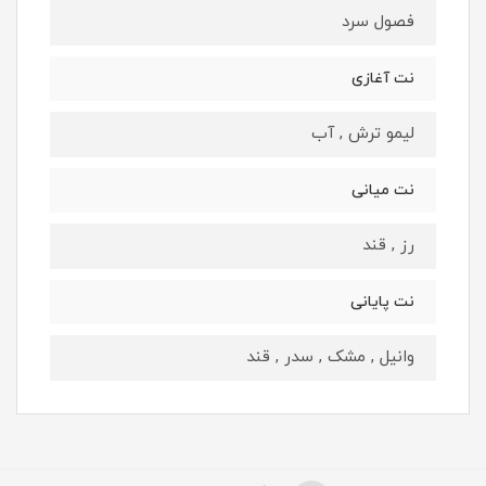
فصول سرد
نت آغازی
لیمو ترش , آب
نت میانی
رز , قند
نت پایانی
وانیل , مشک , سدر , قند